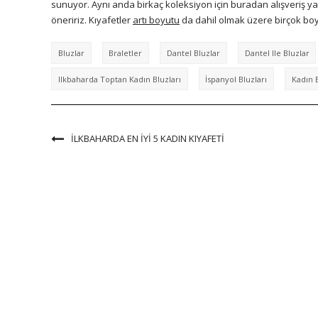
sunuyor. Aynı anda birkaç koleksiyon için buradan alışveriş yapab
öneririz. Kıyafetler
artı boyutu
da dahil olmak üzere birçok boyu
Bluzlar
Braletler
Dantel Bluzlar
Dantel Ile Bluzlar
Ilkbaharda Toptan Kadın Bluzları
İspanyol Bluzları
Kadın B
İLKBAHARDA EN IYI 5 KADIN KIYAFETI