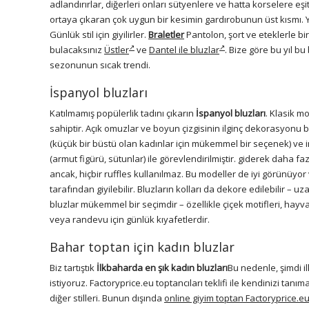
adlandırırlar, diğerleri onları sütyenlere ve hatta korselere eşit
ortaya çıkaran çok uygun bir kesimin gardırobunun üst kısmı. Y
Günlük stil için giyilirler.
Braletler
Pantolon, şort ve eteklerle bi
bulacaksınız
Üstler
ve
Dantel ile bluzlar
. Bize göre bu yıl b
sezonunun sıcak trendi.
İspanyol bluzları
Katılmamış popülerlik tadını çıkarın
İspanyol bluzları
. Klasik m
sahiptir. Açık omuzlar ve boyun çizgisinin ilginç dekorasyonu bi
(küçük bir büstü olan kadınlar için mükemmel bir seçenek) ve i
(armut figürü, sütunlar) ile görevlendirilmiştir. giderek daha fa
ancak, hiçbir ruffles kullanılmaz. Bu modeller de iyi görünüyor 
tarafından giyilebilir. Bluzların kolları da dekore edilebilir – 
bluzlar mükemmel bir seçimdir – özellikle çiçek motifleri, hayv
veya randevu için günlük kıyafetlerdir.
Bahar toptan için kadın bluzlar
Biz tartıştık
İlkbaharda en şık kadın bluzları
Bu nedenle, şimdi 
istiyoruz. Factoryprice.eu toptancıları teklifi ile kendinizi t
diğer stilleri. Bunun dışında
online giyim toptan Factoryprice.e