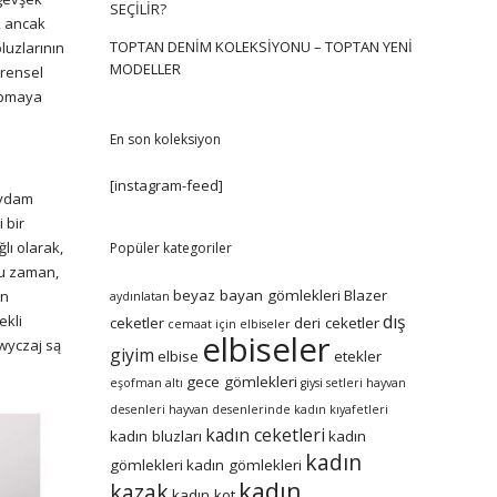
SEÇILIR?
, ancak
TOPTAN DENIM KOLEKSIYONU – TOPTAN YENI
bluzlarının
MODELLER
vrensel
apmaya
En son koleksiyon
[instagram-feed]
aydam
 bir
lı olarak,
Popüler kategoriler
ğu zaman,
beyaz bayan gömlekleri
Blazer
in
aydınlatan
dış
ekli
ceketler
deri ceketler
cemaat için elbiseler
elbiseler
wyczaj są
giyim
elbise
etekler
gece gömlekleri
eşofman altı
giysi setleri
hayvan
desenleri
hayvan desenlerinde kadın kıyafetleri
kadın ceketleri
kadın bluzları
kadın
kadın
gömlekleri
kadın gömlekleri
kadın
kazak
kadın kot