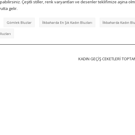
ilirsiniz. Çeşitli stiller, renk varyantları ve desenler teklifimize aşina ol
tta gelir.
Gömlek Bluzlar
İlkbaharda En Şık Kadın Bluzları
İlkbaharda Kadın Blu
luzları
KADIN GEÇIŞ CEKETLERI TOPTA