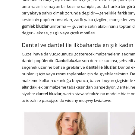
ama hacimli olmayan bir kesime sahiptir, bu da harika bir gör
bir yakaya sahip olmak zorunda değildir—genellikle farklı bir yak
kesiminin popüler unsurları, zarflı yaka çizgileri, manşetler ve
gömlek bluzlar
üniforma — güvenle satın alabilirsiniz toptan
değer – ekose, çizgili veya
çiçek motifleri
.
Dantel ve dantel ile ilkbaharda en şık kadın 
Güzel hava da vücudumuzu gösterecek malzemelerin seçimini
dantel popülerdir.
Dantel bluzlar
son derece kadınsı, şehvetli ve
seçenek üzerine bahse girebilir ve
dantel ile bluzlar
. Dantel e
bunları iş için veya resmi toplantılar için de giyebileceksiniz.
Da
malzeme kolların uzunluğu boyunca, bazen boyun çizgisinde veya
altındaki ek bir malzeme tabakasından bahsediyor. Dantel, her g
siyahtır
dantel bluzlar,
warto stawiać także na modele białe or
to idealnie pasujące do wiosny motywy kwiatowe.