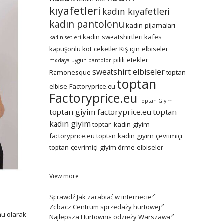
kıyafetleri
kadın kıyafetleri
kadın pantolonu
kadın pijamaları
kadın sweatshirtleri
kafes
kadın setleri
kapüşonlu
kot ceketler
Kış için elbiseler
pilili etekler
modaya uygun
pantolon
sweatshirt elbiseler
Ramonesque
toptan
toptan
elbise Factoryprice.eu
Factoryprice.eu
Toptan Giyim
toptan giyim factoryprice.eu
toptan
kadın giyim
toptan kadın giyim
factoryprice.eu
toptan kadın giyim çevrimiçi
toptan çevrimiçi giyim
örme elbiseler
View more
Sprawdź
Jak zarabiać w internecie
Zobacz
Centrum sprzedaży hurtowej
nu olarak
Najlepsza
Hurtownia odzieży Warszawa