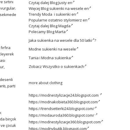
e sırtını
Czytaj dalej
Blog Justy en
 vurgular.
Więcej
Blog sukienki na wesele en
Trendy
Moda i sukienki en
sekmede
Popularne ostatnio
stylomierz en
Czytaj dalej
Blog Magda
Polecamy
Blog Marta
Jaka
sukienka na wesele dla 50 latki
?
fırfıra
Modne
sukienki na wesele
ekleyerek
Tania i
Modna sukienka
ası
Zobacz
Wszystko o sukienkach
ur,
 desenli
more about clothing
ntı, parti
https://modnestylizacje24.blogspot.com
https://modnakobieta360.blogspot.com
https://trendsetterki24.blogspot.com/
k
https://modauroda360.blogspot.com/
nda birçok
https://modnestylizacje360.blogspot.com
 ve çocuk
https://modnybutik.blogspot.com