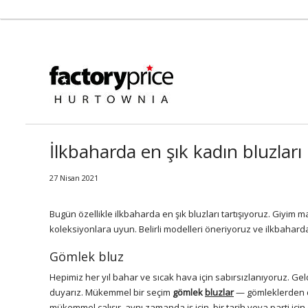
İlkbaharda en şık kadın bluzları
27 Nisan 2021
Bugün özellikle ilkbaharda en şık bluzları tartışıyoruz. Giyim m
koleksiyonlara uyun. Belirli modelleri öneriyoruz ve ilkbahard
Gömlek bluz
Hepimiz her yıl bahar ve sıcak hava için sabırsızlanıyoruz. Ge
duyarız. Mükemmel bir seçim
gömlek
bluzlar
— gömleklerden da
mükemmel çalışır, aynı zamanda iş için, bir tarih veya parti için d