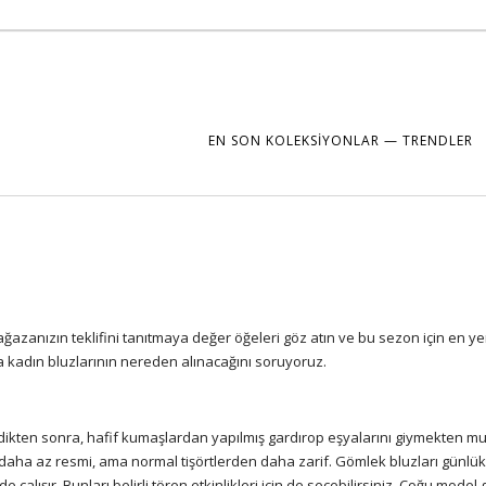
EN SON KOLEKSIYONLAR — TRENDLER
ağazanızın teklifini tanıtmaya değer öğeleri göz atın ve bu sezon için en ye
a kadın bluzlarının nereden alınacağını soruyoruz.
ldikten sonra, hafif kumaşlardan yapılmış gardırop eşyalarını giymekten mu
ha az resmi, ama normal tişörtlerden daha zarif. Gömlek bluzları günlük 
e çalışır. Bunları belirli tören etkinlikleri için de seçebilirsiniz. Çoğu model