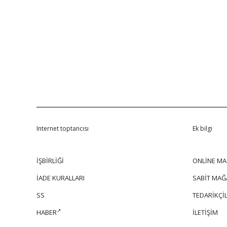
Internet toptancısı
Ek bilgi
İŞBİRLİĞİ
ONLİNE MA
İADE KURALLARI
SABİT MAĞ
SS
TEDARİKÇİL
HABER
İLETİŞİM