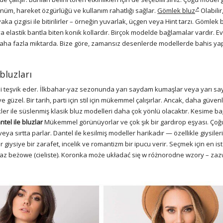
ünüm, hareket özgürlüğü ve kullanım rahatlığı sağlar.
Gömlek bluz
Olabilir
a çizgisi ile bitirilirler – örneğin yuvarlak, üçgen veya Hint tarzı. Gömlek 
ya elastik bantla biten konik kollardır. Birçok modelde bağlamalar vardır. E
 daha fazla miktarda. Bize göre, zamansız desenlerde modellerde bahis y
bluzları
 teşvik eder. İlkbahar-yaz sezonunda yarı saydam kumaşlar veya yarı s
 güzel. Bir tarih, parti için stil için mükemmel çalışırlar. Ancak, daha güvenli
kler ile süslenmiş klasik bluz modelleri daha çok yönlü olacaktır. Kesime bağ
ntel ile bluzlar
Mükemmel görünüyorlar ve çok şık bir gardırop eşyası. Ço
 sırtta parlar. Dantel ile kesilmiş modeller harikadır — özellikle giysiler
iysiye bir zarafet, incelik ve romantizm bir ipucu verir. Seçmek için en ist
az beżowe (cieliste). Koronka może układać się w różnorodne wzory – zaz