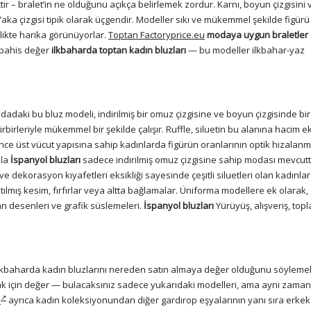
tir – bralet’in ne olduğunu açıkça belirlemek zordur. Karnı, boyun çizgisini v
aka çizgisi tipik olarak üçgendir. Modeller sıkı ve mükemmel şekilde figürü
rlikte harika görünüyorlar.
Toptan Factoryprice.eu
modaya uygun braletler
u bahis değer
ilkbaharda toptan kadın bluzları
— bu modeller ilkbahar-yaz
odadaki bu bluz modeli, indirilmiş bir omuz çizgisine ve boyun çizgisinde bir 
rbirleriyle mükemmel bir şekilde çalışır. Ruffle, siluetin bu alanına hacim 
nce üst vücut yapısına sahip kadınlarda figürün oranlarının optik hizalanm
zla
İspanyol bluzları
sadece indirilmiş omuz çizgisine sahip modası mevcutt
ve dekorasyon kıyafetleri eksikliği sayesinde çeşitli siluetleri olan kadınlar
uzatılmış kesim, fırfırlar veya altta bağlamalar. Üniforma modellere ek olarak,
an desenleri ve grafik süslemeleri.
İspanyol bluzları
Yürüyüş, alışveriş, topla
ilkbaharda kadın bluzlarını nereden satın almaya değer olduğunu söyleme
anımak için değer — bulacaksınız sadece yukarıdaki modelleri, ama aynı zama
u
ayrıca kadın koleksiyonundan diğer gardırop eşyalarının yanı sıra erkek