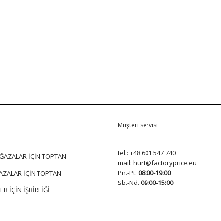
Müşteri servisi
tel.:
+48 601 547 740
ĞAZALAR İÇİN TOPTAN
mail:
hurt@factoryprice.eu
Pn.-Pt.
08:00-19:00
AZALAR İÇİN TOPTAN
Sb.-Nd.
09:00-15:00
ER İÇİN İŞBİRLİĞİ