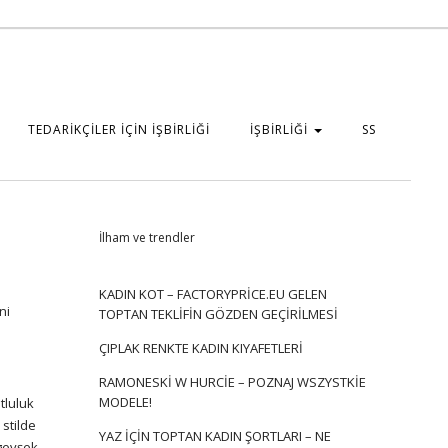
TEDARİKÇİLER İÇİN İŞBİRLİĞİ
İŞBİRLİĞİ
SS
İlham ve trendler
KADIN KOT – FACTORYPRICE.EU GELEN
ni
TOPTAN TEKLIFIN GÖZDEN GEÇIRILMESI
ÇIPLAK RENKTE KADIN KIYAFETLERI
RAMONESKI W HURCIE – POZNAJ WSZYSTKIE
MODELE!
tluluk
stilde
YAZ IÇIN TOPTAN KADIN ŞORTLARI – NE
 gevşek