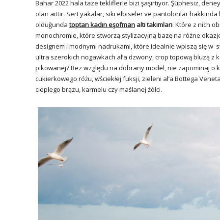
Bahar 2022 hala taze tekliflerle bizi şaşırtıyor. Şüphesiz, de
olan aittir. Sert yakalar, sıkı elbiseler ve pantolonlar hakkın
olduğunda
toptan kadın eşofman
altı takımları
. Które z nich o
monochromie, które stworzą stylizacyjną bazę na różne okaz
designem i modnymi nadrukami, które idealnie wpiszą się w 
ultra szerokich nogawkach al’a dzwony, crop topową bluzą z 
pikowanej? Bez względu na dobrany model, nie zapominaj o k
cukierkowego różu, wściekłej fuksji, zieleni al’a Bottega Vene
ciepłego brązu, karmelu czy maślanej żółci.