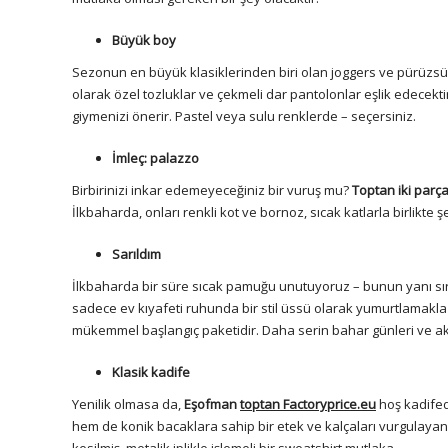
Büyük boy
Sezonun en büyük klasiklerinden biri olan joggers ve pürüzsüz t
olarak özel tozluklar ve çekmeli dar pantolonlar eşlik edecektir. 
giymenizi önerir. Pastel veya sulu renklerde – seçersiniz.
İmleç: palazzo
Birbirinizi inkar edemeyeceğiniz bir vuruş mu?
Toptan iki parça
İlkbaharda, onları renkli kot ve bornoz, sıcak katlarla birlikte ş
Sarıldım
İlkbaharda bir süre sıcak pamuğu unutuyoruz – bunun yanı sır
sadece ev kıyafeti ruhunda bir stil üssü olarak yumurtlamakla ka
mükemmel başlangıç paketidir. Daha serin bahar günleri ve ak
Klasik kadife
Yenilik olmasa da,
Eşofman
toptan Factoryprice.eu
hoş kadifed
hem de konik bacaklara sahip bir etek ve kalçaları vurgulayan d
kesilmiş, metalik iplikle işlemeli bir sweatshirt mutlaka.