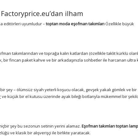
? Factoryprice.eu’dan ilham
a editörleri uyumludur –
toptan moda eşofman takımları
Özellikle büyük
fman takımlarından ve toprağa kalın katlardan (özellikle taklit kürklü olan
 bir fincan paket kahve ve bir arkadaşınızla sohbetler ile harcanan ultra 
sit bir şey – ölümsüz siyah yeterli koşucu olacak, gevşek yakalı gömlek ve b
r
ve küçük bir el kutusu üzerinde ayak bileği botlarıyla mükemmel bir şekil
 hiçbir şey bu sezonun setinin yerini alamaz.
Eşofman takımları toptan lamp
üğü ve klasik bir alışverişçi ile birlikte yaratacak.