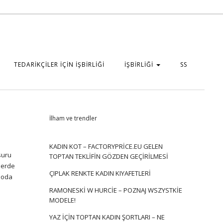
TEDARİKÇİLER İÇİN İŞBİRLİĞİ
İŞBİRLİĞİ
SS
İlham ve trendler
KADIN KOT – FACTORYPRICE.EU GELEN
suru
TOPTAN TEKLIFIN GÖZDEN GEÇIRILMESI
tlerde
ÇIPLAK RENKTE KADIN KIYAFETLERI
 moda
RAMONESKI W HURCIE – POZNAJ WSZYSTKIE
MODELE!
YAZ IÇIN TOPTAN KADIN ŞORTLARI – NE