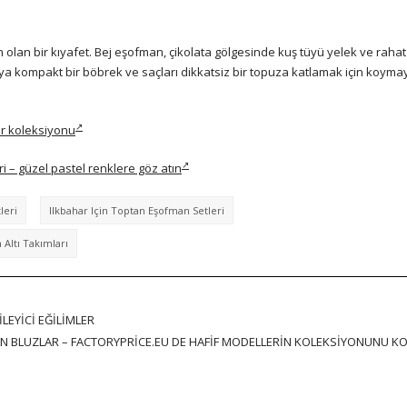
n olan bir kıyafet. Bej eşofman, çikolata gölgesinde kuş tüyü yelek ve raha
 veya kompakt bir böbrek ve saçları dikkatsiz bir topuza katlamak için koyma
ar koleksiyonu
i – güzel pastel renklere göz atın
leri
Ilkbahar Için Toptan Eşofman Setleri
Altı Takımları
LEYICI EĞILIMLER
N BLUZLAR – FACTORYPRICE.EU DE HAFIF MODELLERIN KOLEKSIYONUNU K