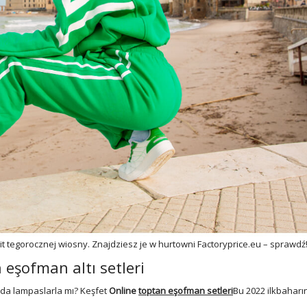
 tegorocznej wiosny. Znajdziesz je w hurtowni Factoryprice.eu – sprawdź
eşofman altı setleri
oda lampaslarla mı? Keşfet
Online
toptan eşofman setleri
Bu 2022 ilkbaharı