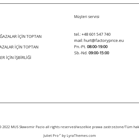
Müşteri servisi
tel.:
+48 601 547 740
ĞAZALAR İÇİN TOPTAN
mail:
hurt@factoryprice.eu
Pn.-Pt.
08:00-19:00
AZALAR İÇİN TOPTAN
Sb.-Nd.
09:00-15:00
ER İÇİN İŞBİRLİĞİ
© 2022 MUS Sławomir Pazio all rights reserved/wszelkie prawa zastrzeżone/Tüm hakla
Juliet Pro
by LyraThemes.com