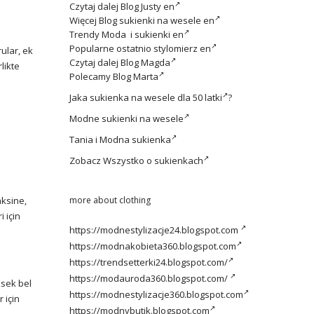
Czytaj dalej
Blog Justy en
Więcej
Blog sukienki na wesele en
Trendy
Moda i sukienki en
Popularne ostatnio
stylomierz en
ular, ek
Czytaj dalej
Blog Magda
likte
Polecamy
Blog Marta
Jaka
sukienka na wesele dla 50 latki
?
Modne
sukienki na wesele
Tania i
Modna sukienka
Zobacz
Wszystko o sukienkach
aksine,
more about clothing
 için
https://modnestylizacje24.blogspot.com
https://modnakobieta360.blogspot.com
https://trendsetterki24.blogspot.com/
https://modauroda360.blogspot.com/
ksek bel
https://modnestylizacje360.blogspot.com
 için
https://modnybutik.blogspot.com