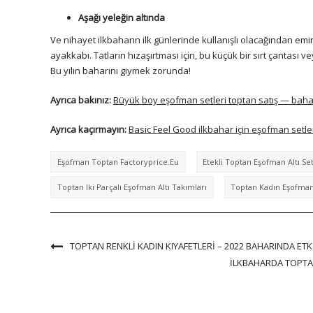
Aşağı yeleğin altında
Ve nihayet ilkbaharın ilk günlerinde kullanışlı olacağından emi
ayakkabı. Tatların hızaşırtması için, bu küçük bir sırt çantası
Bu yılın baharını giymek zorunda!
Ayrıca bakınız:
Büyük boy eşofman setleri toptan satış — bah
Ayrıca kaçırmayın:
Basic Feel Good ilkbahar için eşofman setler
Eşofman Toptan Factoryprice.eu
Etekli Toptan Eşofman Altı Set
Toptan Iki Parçalı Eşofman Altı Takımları
Toptan Kadın Eşofman 
TOPTAN RENKLI KADIN KIYAFETLERI – 2022 BAHARINDA ETKI
İLKBAHARDA TOPTA