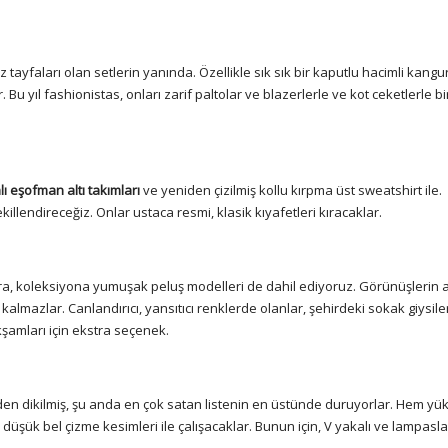
ayfaları olan setlerin yanında. Özellikle sık sık bir kaputlu hacimli kangur
Bu yıl fashionistas, onları zarif paltolar ve blazerlerle ve kot ceketlerle bir
lı eşofman altı takımları
ve yeniden çizilmiş kollu kırpma üst sweatshirt ile.
ekillendireceğiz. Onlar ustaca resmi, klasik kıyafetleri kıracaklar.
a, koleksiyona yumuşak peluş modelleri de dahil ediyoruz. Görünüşlerin 
lmazlar. Canlandırıcı, yansıtıcı renklerde olanlar, şehirdeki sokak giysileri
şamları için ekstra seçenek.
en dikilmiş, şu anda en çok satan listenin en üstünde duruyorlar. Hem yü
üşük bel çizme kesimleri ile çalışacaklar. Bunun için, V yakalı ve lampaslar