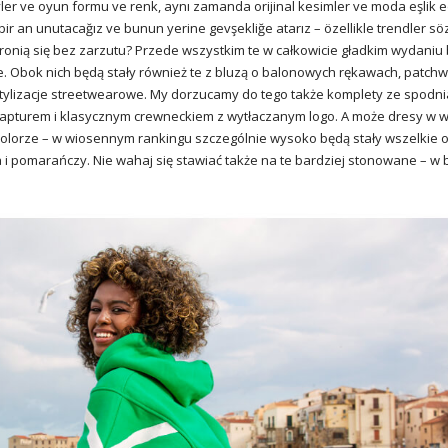
neyler ve oyun formu ve renk, aynı zamanda orijinal kesimler ve moda eşlik 
da bir an unutacağız ve bunun yerine gevşekliğe atarız – özellikle trendler s
bronią się bez zarzutu? Przede wszystkim te w całkowicie gładkim wydaniu 
je. Obok nich będą stały również te z bluzą o balonowych rękawach, patc
stylizacje streetwearowe. My dorzucamy do tego także komplety ze spodni
kapturem i klasycznym crewneckiem z wytłaczanym logo. A może dresy w w
olorze – w wiosennym rankingu szczególnie wysoko będą stały wszelkie o
ta i pomarańczy. Nie wahaj się stawiać także na te bardziej stonowane – w