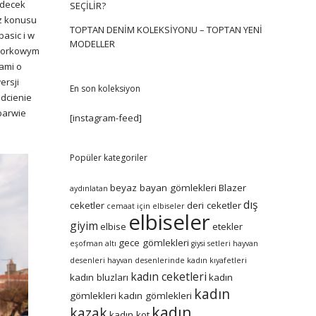
edecek
SEÇILIR?
öz konusu
TOPTAN DENIM KOLEKSIYONU – TOPTAN YENI
basic i w
MODELLER
hworkowym
ami o
ersji
En son koleksiyon
dcienie
 barwie
[instagram-feed]
Popüler kategoriler
beyaz bayan gömlekleri
Blazer
aydınlatan
dış
ceketler
deri ceketler
cemaat için elbiseler
elbiseler
giyim
elbise
etekler
gece gömlekleri
eşofman altı
giysi setleri
hayvan
desenleri
hayvan desenlerinde kadın kıyafetleri
kadın ceketleri
kadın bluzları
kadın
kadın
gömlekleri
kadın gömlekleri
kadın
kazak
kadın kot