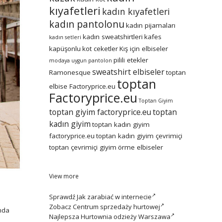
kıyafetleri
kadın kıyafetleri
kadın pantolonu
kadın pijamaları
kadın sweatshirtleri
kafes
kadın setleri
kapüşonlu
kot ceketler
Kış için elbiseler
pilili etekler
modaya uygun
pantolon
sweatshirt elbiseler
Ramonesque
toptan
toptan
elbise Factoryprice.eu
Factoryprice.eu
Toptan Giyim
toptan giyim factoryprice.eu
toptan
kadın giyim
toptan kadın giyim
factoryprice.eu
toptan kadın giyim çevrimiçi
toptan çevrimiçi giyim
örme elbiseler
!
View more
Sprawdź
Jak zarabiać w internecie
Zobacz
Centrum sprzedaży hurtowej
nda
Najlepsza
Hurtownia odzieży Warszawa