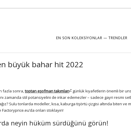
EN SON KOLEKSIYONLAR — TRENDLER
 en büyük bahar hit 2022
an fazla sonra,
toptan eşofman takımları
günlük kıyafetlerin önemli bir un
 aynı zamanda stil potansiyelini de inkar edemezler – sadece gayri resmi se
cağız? Sulu tonlarda modeller, kısa, kaburga tişörtü çizgisi altında biten ve
 Factoryprice.eu’da onları stoklayın!
larda neyin hüküm sürdüğünü görün!