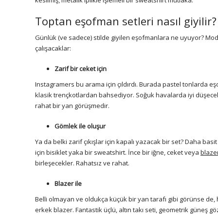
Toptan eşofman setleri nasıl giyilir
Günlük (ve sadece) stilde giyilen eşofmanlara ne uyuyor? Mod
çalışacaklar:
Zarif bir ceket için
Instagramers bu arama için çıldırdı. Burada pastel tonlarda eşo
klasik trençkotlardan bahsediyor. Soğuk havalarda iyi düşecek,
rahat bir yan görüşmedir.
Gömlek ile oluşur
Ya da belki zarif çıkışlar için kapalı yazacak bir set? Daha ba
için bisiklet yaka bir sweatshirt. İnce bir iğne, ceket veya
blaze
birleşecekler. Rahatsız ve rahat.
Blazer ile
Belli olmayan ve oldukça küçük bir yan tarafı gibi görünse de,
erkek blazer. Fantastik üçlü, altın takı seti, geometrik güneş gözl