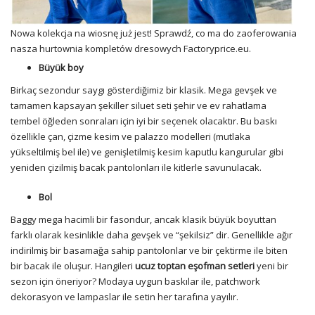
Nowa kolekcja na wiosnę już jest! Sprawdź, co ma do zaoferowania
nasza hurtownia kompletów dresowych Factoryprice.eu.
Büyük boy
Birkaç sezondur saygı gösterdiğimiz bir klasik. Mega gevşek ve
tamamen kapsayan şekiller siluet seti şehir ve ev rahatlama
tembel öğleden sonraları için iyi bir seçenek olacaktır. Bu baskı
özellikle çan, çizme kesim ve palazzo modelleri (mutlaka
yükseltilmiş bel ile) ve genişletilmiş kesim kaputlu kangurular gibi
yeniden çizilmiş bacak pantolonları ile kitlerle savunulacak.
Bol
Baggy mega hacimli bir fasondur, ancak klasik büyük boyuttan
farklı olarak kesinlikle daha gevşek ve “şekilsiz” dir. Genellikle ağır
indirilmiş bir basamağa sahip pantolonlar ve bir çektirme ile biten
bir bacak ile oluşur. Hangileri
ucuz toptan eşofman setleri
yeni bir
sezon için öneriyor? Modaya uygun baskılar ile, patchwork
dekorasyon ve lampaslar ile setin her tarafına yayılır.