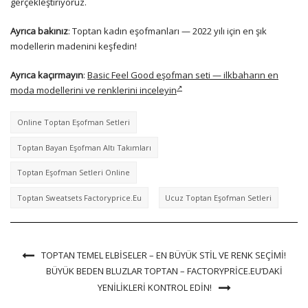
gerçekleştiriyoruz.
Ayrıca bakınız
: Toptan kadın eşofmanları — 2022 yılı için en şık
modellerin madenini keşfedin!
Ayrıca kaçırmayın
:
Basic Feel Good eşofman seti — ilkbaharın en
moda modellerini ve renklerini inceleyin
Online Toptan Eşofman Setleri
Toptan Bayan Eşofman Altı Takımları
Toptan Eşofman Setleri Online
Toptan Sweatsets Factoryprice.eu
Ucuz Toptan Eşofman Setleri
TOPTAN TEMEL ELBISELER – EN BÜYÜK STIL VE RENK SEÇIMI!
BÜYÜK BEDEN BLUZLAR TOPTAN – FACTORYPRICE.EU’DAKI
YENILIKLERI KONTROL EDIN!