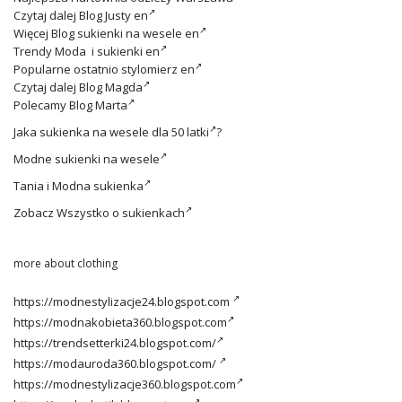
Czytaj dalej
Blog Justy en
Więcej
Blog sukienki na wesele en
Trendy
Moda i sukienki en
Popularne ostatnio
stylomierz en
Czytaj dalej
Blog Magda
Polecamy
Blog Marta
Jaka
sukienka na wesele dla 50 latki
?
Modne
sukienki na wesele
Tania i
Modna sukienka
Zobacz
Wszystko o sukienkach
more about clothing
https://modnestylizacje24.blogspot.com
https://modnakobieta360.blogspot.com
https://trendsetterki24.blogspot.com/
https://modauroda360.blogspot.com/
https://modnestylizacje360.blogspot.com