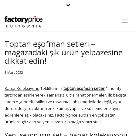
Toggl
Navig
Toptan eşofman setleri –
mağazadaki şık ürün yelpazesine
dikkat edin!
8 Mart 2022
Bahar Koleksiyonu
Tekliflerimiz
toptan eşofman setleri
, homfy
tarzından esinlenerek zamansız, ultra rahat önermeler. İlk bakışta,
sadece gündelik stilleri ve tasarıma sahip modellerle değil, aynı
derecede iyi, uzaktan, renk, kumaş yapısı ve süslemelerle ayırt
edilenlere aşık olacaksınız. Factoryprice.eu’dan en çok satan
ürünlere göz atın ve yeni sezon için mağazanızı stok!
Yeni sezon için set – bahar koleksiyonu