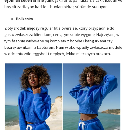
eşofman setleri online
yumuşak, rahat pamuktan, sıcak trikodan ve
hoş cilt zarflayan kadife – bunları birkaç sürümde sunuyor.
Bol kesim
Złoty środek między regular fit a oversize, który przypadnie do
gustu zwłaszcza klientkom, ceniącym sobie wygodę. Najczęściej w
tym fasonie widywane są komplety z hoodie i kangurkami czy
bezrękawnikami z kapturem. Nam w oko wpadły zwłaszcza modele
w odcieniu żółci eggshell i ciepłych, lekko mlecznych brązach.