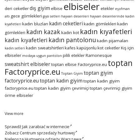
elbiseler
dış giyim
deri ceketler
elbise
etekler
eşofman
gece gömlekleri
altı
giysi setleri
hayvan desenleri
hayvan desenlerinde kadın
kadın ceketleri
kadın bluzları
kadın gömlekleri
kadın
kıyafetleri
kadın kıyafetleri
kadın kazak
gömlekleri
kadın kot
kadın pantolonu
kadın kıyafetleri
kadın pijamaları
kadın sweatshirtleri
kafes
kapüşonlu
kot ceketler
Kış için
kadın setleri
elbiseler
pilili etekler
Ramonesque
modaya uygun
pantolon
toptan
sweatshirt elbiseler
toptan elbise Factoryprice.eu
Factoryprice.eu
toptan giyim
Toptan Giyim
factoryprice.eu
toptan kadın giyim
toptan kadın giyim
factoryprice.eu
toptan kadın giyim çevrimiçi
toptan çevrimiçi giyim
örme elbiseler
View more
Sprawdź
Jak zarabiać w internecie
Zobacz
Centrum sprzedaży hurtowej
Najlepsza
Hurtownia odzieży Warszawa