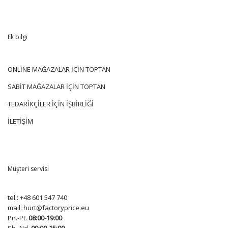
Ek bilgi
ONLİNE MAĞAZALAR İÇİN TOPTAN
SABİT MAĞAZALAR İÇİN TOPTAN
TEDARİKÇİLER İÇİN İŞBİRLİĞİ
İLETİŞİM
Müşteri servisi
tel.:
+48 601 547 740
mail:
hurt@factoryprice.eu
Pn.-Pt.
08:00-19:00