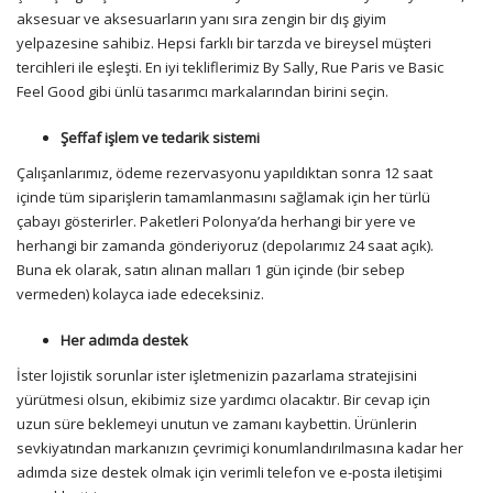
aksesuar ve aksesuarların yanı sıra zengin bir dış giyim
yelpazesine sahibiz. Hepsi farklı bir tarzda ve bireysel müşteri
tercihleri ile eşleşti. En iyi tekliflerimiz By Sally, Rue Paris ve Basic
Feel Good gibi ünlü tasarımcı markalarından birini seçin.
Şeffaf işlem ve tedarik sistemi
Çalışanlarımız, ödeme rezervasyonu yapıldıktan sonra 12 saat
içinde tüm siparişlerin tamamlanmasını sağlamak için her türlü
çabayı gösterirler. Paketleri Polonya’da herhangi bir yere ve
herhangi bir zamanda gönderiyoruz (depolarımız 24 saat açık).
Buna ek olarak, satın alınan malları 1 gün içinde (bir sebep
vermeden) kolayca iade edeceksiniz.
Her adımda destek
İster lojistik sorunlar ister işletmenizin pazarlama stratejisini
yürütmesi olsun, ekibimiz size yardımcı olacaktır. Bir cevap için
uzun süre beklemeyi unutun ve zamanı kaybettin. Ürünlerin
sevkiyatından markanızın çevrimiçi konumlandırılmasına kadar her
adımda size destek olmak için verimli telefon ve e-posta iletişimi