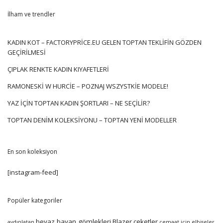
İlham ve trendler
KADIN KOT – FACTORYPRICE.EU GELEN TOPTAN TEKLIFIN GÖZDEN
GEÇIRILMESI
ÇIPLAK RENKTE KADIN KIYAFETLERI
RAMONESKI W HURCIE – POZNAJ WSZYSTKIE MODELE!
YAZ IÇIN TOPTAN KADIN ŞORTLARI – NE SEÇILIR?
TOPTAN DENIM KOLEKSIYONU – TOPTAN YENI MODELLER
En son koleksiyon
[instagram-feed]
Popüler kategoriler
beyaz bayan gömlekleri
Blazer
ceketler
aydınlatan
cemaat için elbiseler