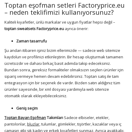
Toptan eşofman setleri Factoryprice.eu
– neden teklifimizi kullanıyorsunuz?
Kaliteli kıyafetler, ünlü markalar ve uygun fiyatlar hepsi değil –
toptan sweatsets Factoryprice.eu
ayrıca önerir:
Zaman tasarrufu
Şu andan itibaren işiniz bizim ellerimizde — sadece web sitemize
kaydolun ve profilinizi etkinleştirin. Bir hesap oluşturmak tamamen
ücretsizdir ve dahası birkaç basit adımda takip edeceksiniz.
Bundan sonra, gereksiz formaliteler olmaksızın seçilen ürünler için
sipariş vermeye hemen devam edebilirsiniz. Toptan satış ile tam
entegrasyon için bir seçenek de vardır. Bizden satın aldığınız tüm
ürünler sayesinde, bir xml dosyası yardımıyla web sitenize
otomatik olarak ekleyebileceksiniz.
Geniş seçim
Toptan Bayan Eşofman
Takımları
Sadece elbiseler, etekler,
pantolonlar,
bluzlar
, tulumlar, gömlekler, tişörtler, kazaklar veya iç
çamaşırı gibi şık kadın ve erkek kıyafetleri sunmaz. Ayrıca ayakkabı,