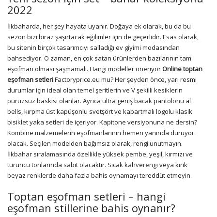
2022
İlkbaharda, her şey hayata uyanır. Doğaya ek olarak, bu da bu
sezon bizi biraz şaşırtacak eğilimler için de geçerlidir. Esas olarak,
bu sitenin birçok tasarımcıyı salladığı ev giyimi modasından
bahsediyor. O zaman, en çok satan ürünlerden bazılarının tam
eşofman olması şaşmamalı. Hangi modeller öneriyor
Online toptan
eşofman setleri
Factoryprice.eu mu? Her şeyden önce, yarı resmi
durumlar için ideal olan temel şeritlerin ve V şekilli kesiklerin
pürüzsüz baskısı olanlar. Ayrıca ultra geniş bacak pantolonu al
bells, kırpma üst kapüşonlu svetşört ve kabartmalı logolu klasik
bisiklet yaka setleri de içeriyor. Kapitone versiyonuna ne dersin?
Kombine malzemelerin eşofmanlarının hemen yanında duruyor
olacak. Seçilen modelden bağımsız olarak, rengi unutmayın.
İlkbahar sıralamasında özellikle yüksek pembe, yeşil, kırmızı ve
turuncu tonlarında sabit olacaktır. Sıcak kahverengi veya kırık
beyaz renklerde daha fazla bahis oynamayı tereddüt etmeyin.
Toptan eşofman setleri – hangi
eşofman stillerine bahis oynanır?