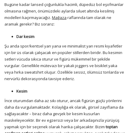
Bugüne kadar lansed çoğunlukla hacimli, düpedüz bol eşofmanlar
olmasına rağmen, önümüzdeki aylarda siluet altında kesilmiş
modelleri kaçırmayacağız.
Mağaza
raflarında tam olarak ne
aramak gerekir? Biz sorarız:
Dar kesim
Şu anda spor/kentsel yan yana ve minimalist yarı resmi kıyafetler
için bir üs olarak çalışacak en popüler stillerden biridir. Bu kesimin
setleri vücuda sıkıca oturur ve figürü mükemmel bir şekilde
vurgular. Genellikle mütevazı bir yakalı joggers ve bisiklet yaka
veya hırka sweatshirt oluşur. Özellikle sessiz, ölümsüz tonlarda ve
nervürlü dekorasyonda tavsiye ederiz.
Kesim
İnce oturumdan daha az sıkı oturur, ancak figürün güçlü yönlerini
daha da vurgulamaktadır. Kolaylığa ek olarak, görsel zayıflama da
sağlayacaktır – biraz daha gevşek bir kesim kusurları
maskeleyecektir. Bir ev egzersizi veya bir arkadaşınızla yürüyüş
yapmak için bir seçenek olarak harika çalışacaktır. Bizim
toptan