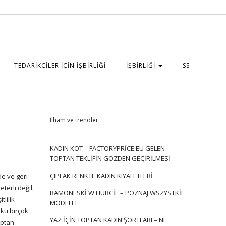
TEDARİKÇİLER İÇİN İŞBİRLİĞİ
İŞBİRLİĞİ
SS
İlham ve trendler
KADIN KOT – FACTORYPRICE.EU GELEN
TOPTAN TEKLIFIN GÖZDEN GEÇIRILMESI
ÇIPLAK RENKTE KADIN KIYAFETLERI
e ve geri
terli değil,
RAMONESKI W HURCIE – POZNAJ WSZYSTKIE
lilik
MODELE!
nkü birçok
YAZ IÇIN TOPTAN KADIN ŞORTLARI – NE
optan