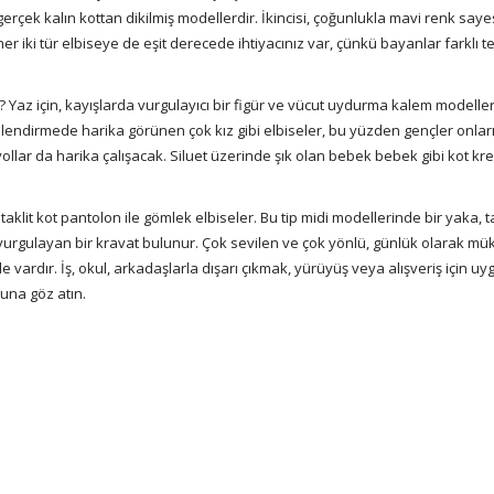
p gerçek kalın kottan dikilmiş modellerdir. İkincisi, çoğunlukla mavi renk say
er iki tür elbiseye de eşit derecede ihtiyacınız var, çünkü bayanlar farklı t
ır? Yaz için, kayışlarda vurgulayıcı bir figür ve vücut uydurma kalem modeller
lendirmede harika görünen çok kız gibi elbiseler, bu yüzden gençler onları
yollar da harika çalışacak. Siluet üzerinde şık olan bebek bebek gibi kot kr
 taklit kot pantolon ile gömlek elbiseler. Bu tip midi modellerinde bir yaka, 
 vurgulayan bir kravat bulunur. Çok sevilen ve çok yönlü, günlük olarak m
de vardır. İş, okul, arkadaşlarla dışarı çıkmak, yürüyüş veya alışveriş için u
una göz atın.