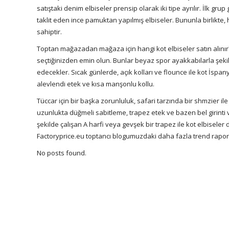
satıştaki denim
elbiseler
prensip olarak iki tipe ayrılır. İlk gru
taklit eden ince pamuktan yapılmış elbiseler. Bununla birlikte, h
sahiptir.
Toptan mağazadan
mağaza
için hangi kot elbiseler satın alın
seçtiğinizden emin olun. Bunlar beyaz spor ayakkabılarla şekil
edecekler. Sıcak günlerde, açık kolları ve flounce ile kot İspan
alevlendi etek ve kısa manşonlu kollu.
Tüccar için bir başka zorunluluk, safari tarzında bir shmzier ile
uzunlukta düğmeli sabitleme, trapez etek ve bazen bel girinti
şekilde çalışan A harfi veya gevşek bir trapez ile kot elbiseler 
Factoryprice.eu
toptancı blogumuzdaki daha fazla trend rapor
No posts found.