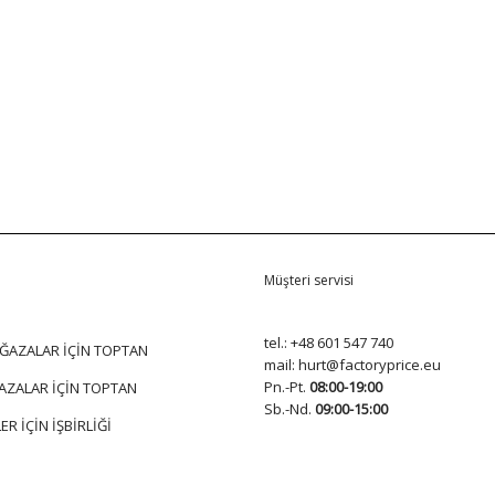
Müşteri servisi
tel.:
+48 601 547 740
ĞAZALAR İÇİN TOPTAN
mail:
hurt@factoryprice.eu
Pn.-Pt.
08:00-19:00
AZALAR İÇİN TOPTAN
Sb.-Nd.
09:00-15:00
ER İÇİN İŞBİRLİĞİ