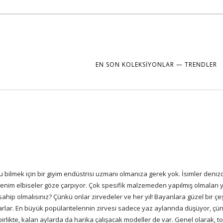
EN SON KOLEKSIYONLAR — TRENDLER
bilmek için bir giyim endüstrisi uzmanı olmanıza gerek yok. İsimler denizd
enim elbiseler
göze çarpıyor. Çok spesifik malzemeden yapılmış olmaları ye
ip olmalısınız? Çünkü onlar zirvedeler ve her yıl! Bayanlara güzel bir çeşit
arlar. En büyük popülaritelerinin zirvesi sadece yaz aylarında düşüyor, çü
birlikte, kalan aylarda da harika çalışacak modeller de var. Genel olarak, t