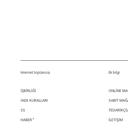
Internet toptancısı
Ek bilgi
İŞBİRLİĞİ
ONLİNE MA
İADE KURALLARI
SABİT MAĞ
SS
TEDARİKÇİL
HABER
İLETİŞİM