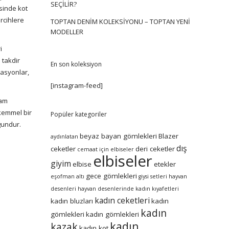
SEÇILIR?
esinde kot
ercihlere
TOPTAN DENIM KOLEKSIYONU – TOPTAN YENI
MODELLER
i
 takdir
En son koleksiyon
easyonlar,
[instagram-feed]
tam
ükemmel bir
Popüler kategoriler
ygundur.
beyaz bayan gömlekleri
Blazer
aydınlatan
dış
ceketler
deri ceketler
cemaat için elbiseler
elbiseler
giyim
elbise
etekler
gece gömlekleri
eşofman altı
giysi setleri
hayvan
desenleri
hayvan desenlerinde kadın kıyafetleri
kadın ceketleri
kadın bluzları
kadın
kadın
gömlekleri
kadın gömlekleri
kadın
kazak
kadın kot