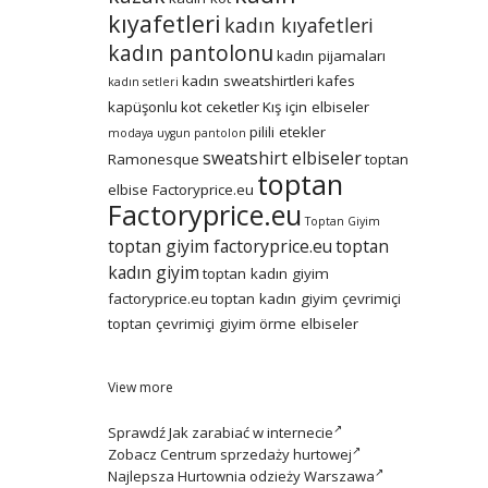
kıyafetleri
kadın kıyafetleri
kadın pantolonu
kadın pijamaları
kadın sweatshirtleri
kafes
kadın setleri
kapüşonlu
kot ceketler
Kış için elbiseler
pilili etekler
modaya uygun
pantolon
sweatshirt elbiseler
Ramonesque
toptan
toptan
elbise Factoryprice.eu
Factoryprice.eu
Toptan Giyim
toptan giyim factoryprice.eu
toptan
kadın giyim
toptan kadın giyim
factoryprice.eu
toptan kadın giyim çevrimiçi
toptan çevrimiçi giyim
örme elbiseler
View more
Sprawdź
Jak zarabiać w internecie
Zobacz
Centrum sprzedaży hurtowej
Najlepsza
Hurtownia odzieży Warszawa