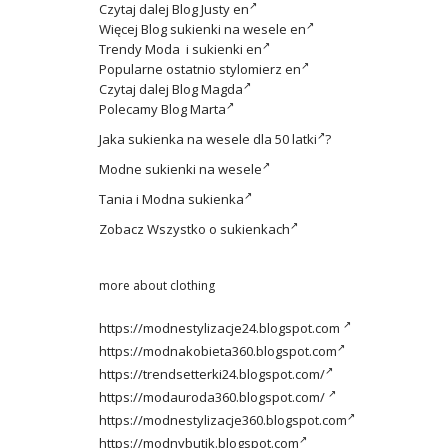
Czytaj dalej
Blog Justy en
Więcej
Blog sukienki na wesele en
Trendy
Moda i sukienki en
Popularne ostatnio
stylomierz en
Czytaj dalej
Blog Magda
Polecamy
Blog Marta
Jaka
sukienka na wesele dla 50 latki
?
Modne
sukienki na wesele
Tania i
Modna sukienka
Zobacz
Wszystko o sukienkach
more about clothing
https://modnestylizacje24.blogspot.com
https://modnakobieta360.blogspot.com
https://trendsetterki24.blogspot.com/
https://modauroda360.blogspot.com/
https://modnestylizacje360.blogspot.com
https://modnybutik.blogspot.com