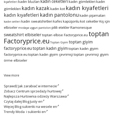
kadın ceketleri
kadın bluzları
kadın gömlekleri
kadın
kıyafetleri
kadın kıyafetleri
kadın kazak
gömlekleri
kadın kot
kadın pantolonu
kadın kıyafetleri
kadın pijamaları
kadın sweatshirtleri
kafes
kapüşonlu
kot ceketler
Kış için
kadın setleri
elbiseler
pilili etekler
Ramonesque
modaya uygun
pantolon
toptan
sweatshirt elbiseler
toptan elbise Factoryprice.eu
Factoryprice.eu
toptan giyim
Toptan Giyim
factoryprice.eu
toptan kadın giyim
toptan kadın giyim
factoryprice.eu
toptan kadın giyim çevrimiçi
toptan çevrimiçi giyim
örme elbiseler
View more
Sprawdź
Jak zarabiać w internecie
Zobacz
Centrum sprzedaży hurtowej
Najlepsza
Hurtownia odzieży Warszawa
Czytaj dalej
Blog Justy en
Więcej
Blog sukienki na wesele en
Trendy
Moda i sukienki en