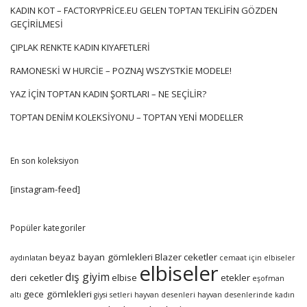
önerilerle kendilerini savunuyorlar. Hangisinin bakmaya
KADIN KOT – FACTORYPRICE.EU GELEN TOPTAN TEKLIFIN GÖZDEN
değer olduğunu görün:
GEÇIRILMESI
Erkek Kolları
ÇIPLAK RENKTE KADIN KIYAFETLERI
Androjenik olarak kesilmiş eğilim
Kadın blazer toptan
en iyi
RAMONESKI W HURCIE – POZNAJ WSZYSTKIE MODELE!
şekilde sürer. Bu yıl neredeyse her yerde ortaya çıkıyor. Bu
nedenle, matadorların gardırop, barclean blazerleri ve
YAZ IÇIN TOPTAN KADIN ŞORTLARI – NE SEÇILIR?
kostümlü, hatta kraliyet büfeler, omuzların üzerine dikilmiş
TOPTAN DENIM KOLEKSIYONU – TOPTAN YENI MODELLER
modelleri anımsatan ölçekli blazerler. Onların seçimi ile,
sadece bir kural vardır — ne kadar abartılı, o kadar iyi.
Dekoratif kesikler
En son koleksiyon
Słynne cięcia w stylu lat 80. powracają do łask. …
[instagram-feed]
Popüler kategoriler
beyaz bayan gömlekleri
Blazer
ceketler
aydınlatan
cemaat için elbiseler
elbiseler
dış giyim
deri ceketler
elbise
etekler
eşofman
gece gömlekleri
altı
giysi setleri
hayvan desenleri
hayvan desenlerinde kadın