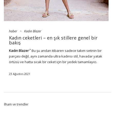
haber
~
Kadın Blazer
Kadın ceketleri – en şık stillere genel bir
bakış
Kadın Blazer
Bu şu andan itibaren sadece takım setinin bir
parçası değil, aynı zamanda ultra kadınsı stil, havadar yatak
örtüsü ve hatta sıcak bir ceket için bir yedek tamamlayıcı.
Hangi modeller yatırım yapmaya değer ve hangi kıyafetlerle iyi
birleşecekler? Factoryprice.eu’da sizi neyin beklediğini kontrol
23 Ağustos 2021
edin ve önümüzdeki aylar için en iyi isabetlere bahis yapın!
Yeni sezon için olmalı, yani kadın
navies seçmek için?
İlham ve trendler
Moda kaidesinden daha da klasik inmese de
Toptan kadın
blazerleri
Ekose veya pepitka, bu günlerde de daha abartılı