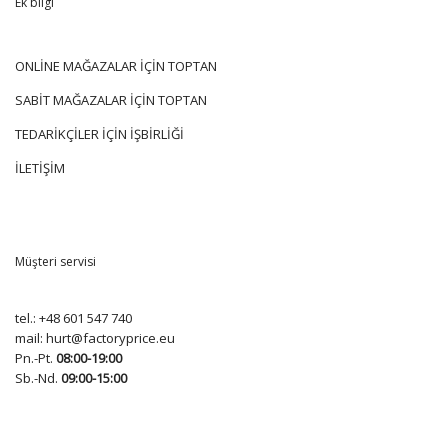
Ek bilgi
ONLİNE MAĞAZALAR İÇİN TOPTAN
SABİT MAĞAZALAR İÇİN TOPTAN
TEDARİKÇİLER İÇİN İŞBİRLİĞİ
İLETİŞİM
Müşteri servisi
tel.:
+48 601 547 740
mail:
hurt@factoryprice.eu
Pn.-Pt.
08:00-19:00
Sb.-Nd.
09:00-15:00